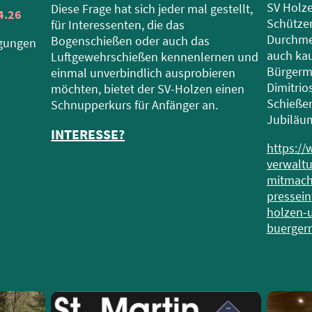
SV Holze
Diese Frage hat sich jeder mal gestellt,
4.26
Schützen
für Interessenten, die das
Durchmes
Bogenschießen oder auch das
ngungen
auch kau
Luftgewehrschießen kennenlernen und
Bürgerme
einmal unverbindlich ausprobieren
Dimitrio
möchten, bietet der SV-Holzen einen
Schießen
Schnupperkurs für Anfänger an.
Jubiläum
INTERESSE?
https://
verwalt
mitmach
pressein
holzen-u
buerger