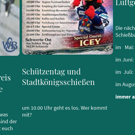
Luft
Die näch
Schießba
im M
im Juni:
Schützentag und
im Ju
eis
Stadtkönigsschießen
im Augu
e
immer 
um 10.00 Uhr geht es los. Wer kommt
 was
mit?
sind der
t euch