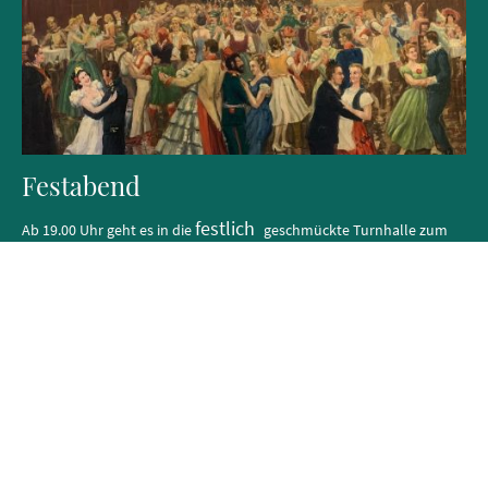
Festabend
festlich
Ab 19.00 Uhr geht es in die
geschmückte Turnhalle zum
Festabend.
Es erwartet uns historisches, feierliches, musikalisches und eine
Party bis in die Nacht. Die DEUR BLOAZERS unterhalten mit frischer
Blasmusik. Die Helden von Holzen werden geehrt.
Lassen sie sich überraschen. Karten im Vorverkauf unter 02304.86660
und wenn noch vorhanden an der Abendkasse.
Zur Anmeldung